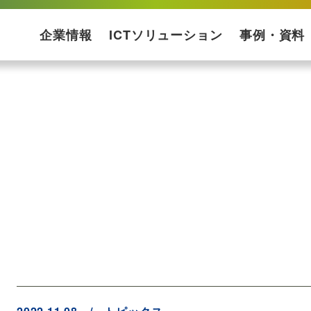
企業情報
ICTソリューション
事例・資料
会社概要
企業理念
受賞歴
プライバシーポリシー
ISMS基本方針
ソリューションマップ
コンサルティング・設計
ネットワーク構築
運用保守
構築ケース・実績
プロダクト一覧
サービス一覧
導入事例
ダウンロード資