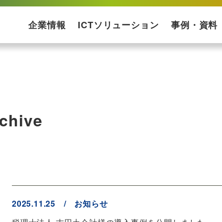
企業情報
ICTソリューション
事例・資料
会社概要
企業理念
受賞歴
プライバシーポリシー
ISMS基本方針
ソリューションマップ
コンサルティング・設計
ネットワーク構築
運用保守
構築ケース・実績
プロダクト一覧
サービス一覧
導入事例
ダウンロード資
chive
2025.11.25 / お知らせ