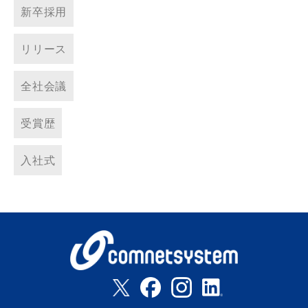
新卒採用
リリース
全社会議
受賞歴
入社式