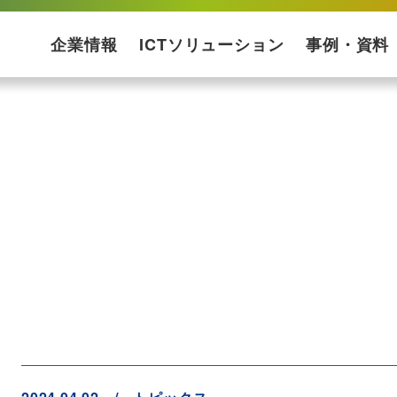
企業情報
ICTソリューション
事例・資料
会社概要
企業理念
受賞歴
プライバシーポリシー
ISMS基本方針
ソリューションマップ
コンサルティング・設計
ネットワーク構築
運用保守
構築ケース・実績
プロダクト一覧
サービス一覧
導入事例
ダウンロード資