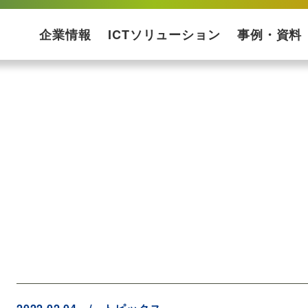
企業情報
ICTソリューション
事例・資料
会社概要
企業理念
受賞歴
プライバシーポリシー
ISMS基本方針
ソリューションマップ
コンサルティング・設計
ネットワーク構築
運用保守
構築ケース・実績
プロダクト一覧
サービス一覧
導入事例
ダウンロード資