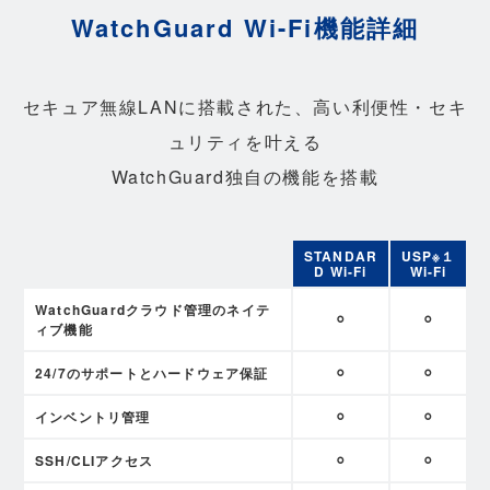
WatchGuard Wi-Fi機能詳細
セキュア無線LANに搭載された、高い利便性・セキ
ュリティを叶える
WatchGuard独自の機能を搭載
STANDAR
USP※１
D Wi-Fi
Wi-Fi
WatchGuardクラウド管理のネイテ
⚪︎
⚪︎
ィブ機能
24/7のサポートとハードウェア保証
⚪︎
⚪︎
インベントリ管理
⚪︎
⚪︎
SSH/CLIアクセス
⚪︎
⚪︎