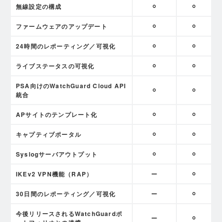
無線設定の構成
⚪︎
⚪︎
ファームウェアのアップデート
⚪︎
⚪︎
24時間のレポーティング／可視化
⚪︎
⚪︎
ライブステータスの可視化
⚪︎
⚪︎
PSA向けのWatchGuard Cloud API
⚪︎
⚪︎
統合
APサイトのテンプレート化
⚪︎
⚪︎
キャプティブポータル
⚪︎
⚪︎
Syslogサーバアウトプット
⚪︎
⚪︎
IKEv2 VPN機能（RAP）
ー
⚪︎
30日間のレポーティング／可視化
ー
⚪︎
今後リリースされるWatchGuardポ
ー
⚪︎