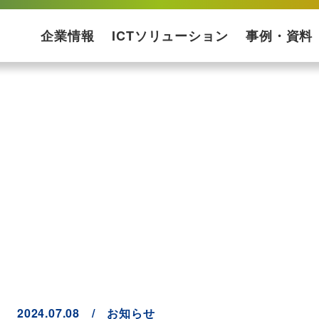
企業情報
ICTソリューション
事例・資料
会社概要
企業理念
受賞歴
プライバシーポリシー
ISMS基本方針
ソリューションマップ
コンサルティング・設計
ネットワーク構築
運用保守
構築ケース・実績
プロダクト一覧
サービス一覧
導入事例
ダウンロード資
2024.07.08 / お知らせ