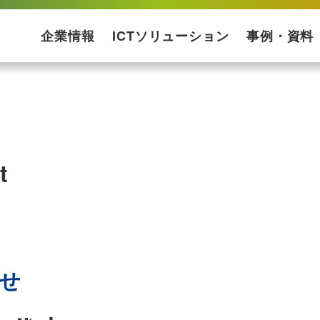
企業情報
ICTソリューション
事例・資料
会社概要
コーポレートメッセージ
プライバシーポリシー
ISMS基本方針
ソリューションマップ
コンサルティング・設計
ネットワーク構築
運用保守
プロダクト一覧
構築ケース・実績
運用保守サポートサービス
ICTのサブスク
導入事例
ダウンロード資
t
せ